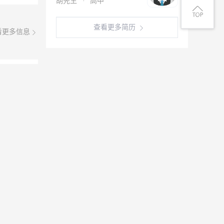
胡先生
·
高中
查看更多简历
看更多信息
08月09日
，计件工
个月，交五
08月08日
有外贸销
系郭经理