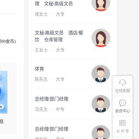
理 文秘∕高级文员
成女士
·
大专
文秘∕高级文员 酒店∕餐
饮 仓库管理
80金币)
王女士
·
大专
体育
陈先生
·
大专
在线客服
总经理∕部门经理
冯先生
·
中专
会员中心
息
总经理∕部门经理
公 众 号